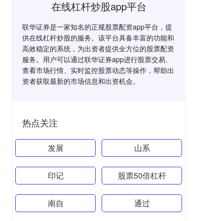
在线杠杆炒股app平台
联华证券是一家知名的正规股票配资app平台，提
供在线杠杆炒股的服务。该平台具备丰富的功能和
高效稳定的系统，为出资者提供全方位的股票配资
服务。用户可以通过联华证券app进行股票交易、
查看市场行情、实时监控股票动态等操作，帮助出
资者获取最新的市场信息和出资机会。
热点关注
发展
山系
印记
股票50倍杠杆
南自
通过