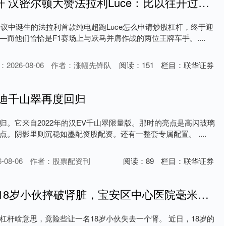
怎么申请炒股杠杆 汉密尔顿大赞法拉利Luce：比以往开过的任何车都好
争议中诞生的法拉利首款纯电超跑Luce怎么申请炒股杠杆，终于迎
而他们恰恰是F1赛场上与跃马并肩作战的两位王牌车手。....
2026-08-06
作者：涨幅先锋队
阅读：
151
栏目：
联华证券
亚迪千山翠再度回归
归。它来自2022年的汉EV千山翠限量版。那时的亮点是高闪玻璃
。阴影里则沉稳如墨配资股配资。还有一整套专属配置。 ....
08-06
作者：股票配资刊
阅读：
89
栏目：
联华证券
炒股杠杆啥意思 18岁小伙摔破肾脏，宝安区中心医院毫米级开孔为他保肾
杠杆啥意思，竟险些让一名18岁小伙失去一个肾。 近日，18岁的