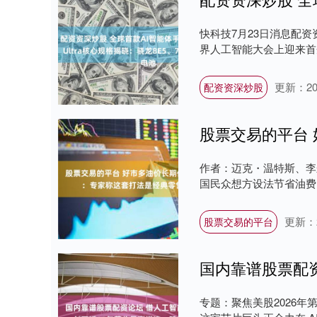
快科技7月23日消息配资资
界人工智能大会上迎来首秀
更新：202
配资资深炒股
作者：迈克・温特斯、李
国民众想方设法节省油费，
更新：20
股票交易的平台
专题：聚焦美股2026