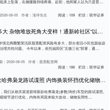
低床上坠落，右侧腰腹持续疼痛。起初，他和家人以为只是普....
26-08-05
作者：涨停先生
阅读：
109
栏目：
联华证券
股票配资风险有多大 杂物堆放死角大变样！通新岭社区“以换促治”撬动小区善治
，华强北商圈繁荣活跃股票配资风险有多大，部分老旧小区也面临设
理共性问题。 今年以来，依托福田区“五微三化”部署，通....
新：2026-08-05
作者：股票配资网
阅读：
186
栏目：
联华证券
股票2倍杠杆 新款哈弗枭龙路试谍照 内饰换装怀挡优化储物空间
日前，我们从相关渠道获得新款哈弗枭龙(参数|询价)车型的路试谍照。
观细节进行优化，内饰布局迎来较大改动，储物实用性....