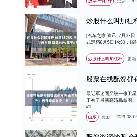
更新：2026
股票2倍杠杆
[汽车之家 资讯] 7月
式定档8月5日14:30，届
更新：
炒股什么叫加杠杆
最近军迷圈又被一张卫星
于有了最新高清鸟瞰图。
细....
更新：2026-08-0
山东