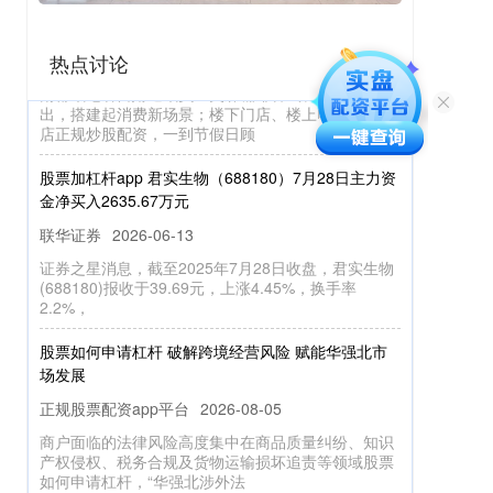
入年轻基因
联华证券
2026-05-26
热点讨论
南都讯记者吕婧通讯员全奕霖咖啡香气从百年骑楼飘
出，搭建起消费新场景；楼下门店、楼上电商的饰品
店正规炒股配资，一到节假日顾
股票加杠杆app 君实生物（688180）7月28日主力资
金净买入2635.67万元
联华证券
2026-06-13
证券之星消息，截至2025年7月28日收盘，君实生物
(688180)报收于39.69元，上涨4.45%，换手率
2.2%，
股票如何申请杠杆 破解跨境经营风险 赋能华强北市
场发展
正规股票配资app平台
2026-08-05
商户面临的法律风险高度集中在商品质量纠纷、知识
产权侵权、税务合规及货物运输损坏追责等领域股票
如何申请杠杆，“华强北涉外法