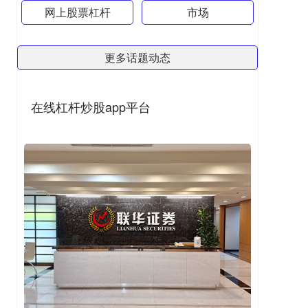
网上股票杠杆
市场
更多话题动态
在线杠杆炒股app平台
专业黄金配资 和讯投顾郭利：本周的下个机会要等到
周四左右才会出来
在线杠杆炒股app平台
2026-05-27
我们对明天的走势进行一个研判。和讯投顾郭利表
示，上午说得很清楚，说今天上午有个高点，下午还
会有个高点，而且说了下午的高点
正规炒股配资 “文化+商业”盘活路径，为中山老城注