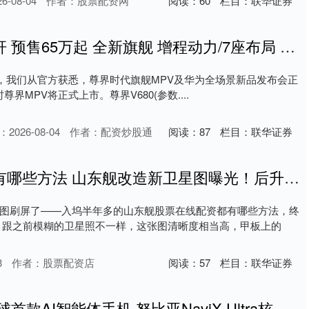
-08-04
作者：股票配资网
阅读：
60
栏目：
联华证券
炒股什么叫加杠杆 预售65万起 全新旗舰 增程动力/7座布局 尊界MPV将于8月5日上市
27日，我们从官方获悉，尊界时代旗舰MPV及华为全场景新品发布会正
时尊界MPV将正式上市。尊界V680(参数....
2026-08-04
作者：配资炒股通
阅读：
87
栏目：
联华证券
股票在线配资都有哪些方法 山东舰改造新卫星图曝光！后升降机有变，歼-35上舰倒计时？
图刷屏了——入坞半年多的山东舰股票在线配资都有哪些方法，终
 跟之前模糊的卫星照不一样，这张图清晰度相当高，甲板上的
3
作者：股票配资店
阅读：
57
栏目：
联华证券
配资资深炒股 全球首款AI智能体手机 努比亚NaviX Ultra核心规格揭晓：骁龙8E5、7100mAh大电池