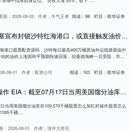
浪潮中找准自身定位。 营收大涨 25%，创下 ....
更新：2026-08-02
作者：牛气王者
阅读：
98
栏目：
联华证券
股票配资源码 胡塞宣布封锁沙特红海港口，或直接触发油价新一轮上涨
海港口股票配资源码，沙特每日最高400万桶原油外运线路面临中
动的油价上涨因和平预期快速回落，但曼德海峡一旦受阻，市....
6-08-01
作者：配资公司
阅读：
163
栏目：
联华证券
股票怎么加杠杆操作 EIA：截至07月17日当周美国馏分油库存109,570千桶，较上周增加1395千桶
7日当周美国馏分油库存109,570千桶股票怎么加杠杆操作股票怎么
5千桶....
新：2026-08-01
作者：涨停大师兄