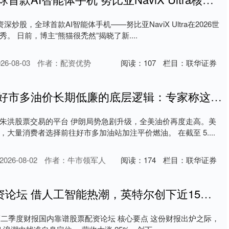
深炒股，全球首款AI智能体手机——努比亚NaviX Ultra在2026世
。 日前，博主“熊猫很禿然”揭晓了新....
6-08-03
作者：配资优势
阅读：
107
栏目：
联华证券
股票交易的平台 好市多油价长期低廉的底层逻辑：专家称这套打法是经典零售通用套路
朱洪股票交易的平台 伊朗局势急剧升级，全美油价再度走高。美
大量消费者选择前往好市多加油站加注平价燃油。 在截至 5....
26-08-02
作者：牛市领军人
阅读：
174
栏目：
联华证券
国内靠谱股票配资论坛 借人工智能热潮，英特尔创下近15年营收最高增速，股价却遭遇大跌
年第二季度财报国内靠谱股票配资论坛 核心要点 这份财报出炉之际，