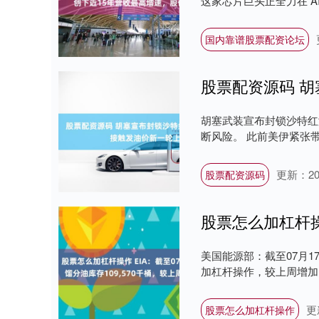
这家芯片巨头正全力在 AI 
国内靠谱股票配资论坛
胡塞武装宣布封锁沙特红
断风险。 此前美伊紧张带
更新：202
股票配资源码
美国能源部：截至07月1
加杠杆操作，较上周增加139
更
股票怎么加杠杆操作