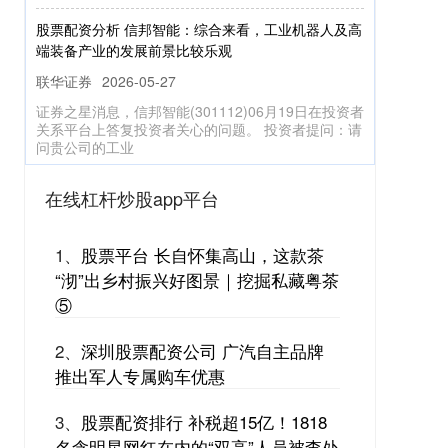
股票配资分析 信邦智能：综合来看，工业机器人及高
端装备产业的发展前景比较乐观
联华证券
2026-05-27
证券之星消息，信邦智能(301112)06月19日在投资者
关系平台上答复投资者关心的问题。 投资者提问：请
问贵公司的工业
股票配资平台官方版 快讯：恒生指数跌0.85% 恒生科
指跌1.40% 黄金股普跌 金叶国际集团上市首日高开
在线杠杆炒股app平台
500%
正规股票配资app平台
2026-06-24
1、
股票平台 长自怀集高山，这款茶
今日港股三大指数集体低开，恒生指数跌0.85%，报
“沏”出乡村振兴好图景｜挖掘私藏粤茶
26523.89点，恒生科指跌1.40%，国企指数跌
0.94%。盘面上
⑤
推荐配资平台 九毛九于10月9日耗资约100.09万港元
2、
深圳股票配资公司 广汽自主品牌
回购48.4万股
推出军人专属购车优惠
在线杠杆炒股app平台
2026-06-24
3、
股票配资排行 补税超15亿！1818
九毛九（09922）公布，2025年10月9日耗资约
100.09万港元回购48.4万股股份。 【免责声明】本文
名含明星网红在内的“双高”人员被查处