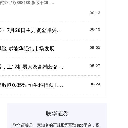
物(688180)报收于39.....
06-13
股票加杠杆app 君实生物（688180）7月28日主力资金净买入2635.67万元
06-13
风险 赋能华强北市场发展
08-05
股票配资分析 信邦智能：综合来看，工业机器人及高端装备产业的发展前景比较乐观
05-27
股票配资平台官方版 快讯：恒生指数跌0.85% 恒生科指跌1.40% 黄金股普跌 金叶国际集团上市首日高开500%
06-24
联华证券
联华证券是一家知名的正规股票配资app平台，提