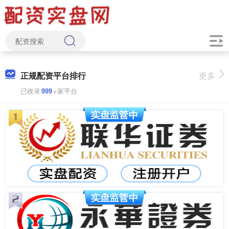
正规配资平台排行
更多
已收录
999
+家平台