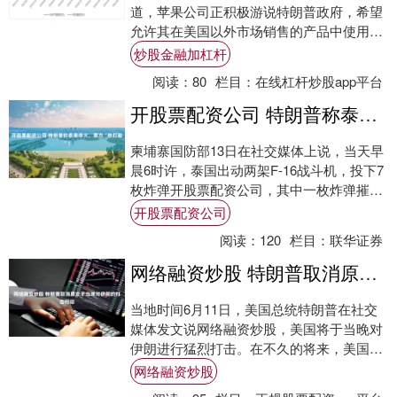
道，苹果公司正积极游说特朗普政府，希望
允许其在美国以外市场销售的产品中使用长
鑫存储和长江存储的存储芯片。苹果CEO蒂
炒股金融加杠杆
姆库....
阅读：
80
栏目：
在线杠杆炒股app平台
开股票配资公司 特朗普称泰柬停火，泰方“秒打脸”！
柬埔寨国防部13日在社交媒体上说，当天早
晨6时许，泰国出动两架F-16战斗机，投下7
枚炸弹开股票配资公司，其中一枚炸弹摧毁
一处酒店建筑，两枚炸弹摧毁一座桥梁。 ....
开股票配资公司
阅读：
120
栏目：
联华证券
网络融资炒股 特朗普取消原定于当晚对伊朗的打击行动
当地时间6月11日，美国总统特朗普在社交
媒体发文说网络融资炒股，美国将于当晚对
伊朗进行猛烈打击。在不久的将来，美国将
占领伊朗的哈尔克岛和其他石油基础设施，
网络融资炒股
并完全....