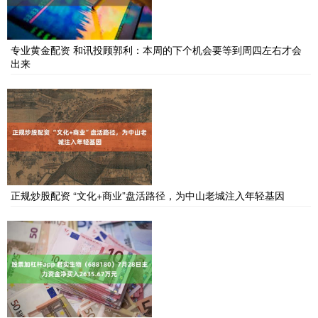
专业黄金配资 和讯投顾郭利：本周的下个机会要等到周四左右才会
出来
正规炒股配资 “文化+商业”盘活路径，为中山老城注入年轻基因