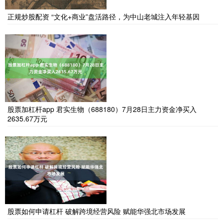
正规炒股配资 “文化+商业”盘活路径，为中山老城注入年轻基因
股票加杠杆app 君实生物（688180）7月28日主力资金净买入
2635.67万元
股票如何申请杠杆 破解跨境经营风险 赋能华强北市场发展