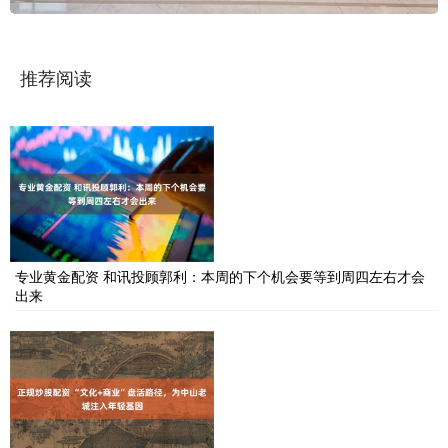
推荐阅读
专业黄金配资 和讯投顾郭利：本周的下个机会要等到周四左右才会
出来