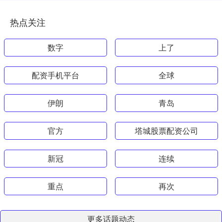
热点关注
数字
上了
配资手机平台
全球
伊朗
青岛
官方
塔城股票配资公司
新冠
连续
重点
再次
更多话题动态