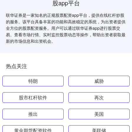
股app平台
联华证券是一家知名的正规股票配资app平台，提供在线杠杆炒股
的服务。该平台具备丰富的功能和高效稳定的系统，为出资者提供
全方位的股票配资服务。用户可以通过联华证券app进行股票交
易、查看市场行情、实时监控股票动态等操作，帮助出资者获取最
新的市场信息和出资机会。
热点关注
特朗
威胁
股市杠杆软件
再次
推出
美国
黄金期货配资软件
美联储