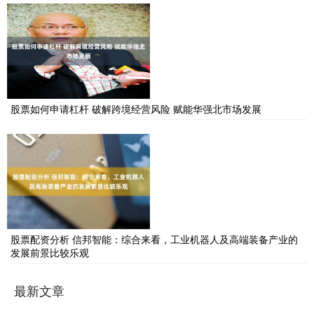
股票如何申请杠杆 破解跨境经营风险 赋能华强北市场发展
股票配资分析 信邦智能：综合来看，工业机器人及高端装备产业的
发展前景比较乐观
最新文章