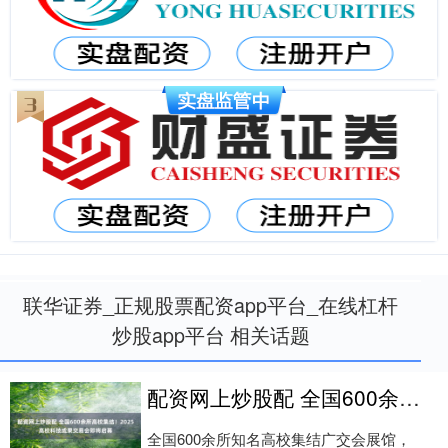
联华证券_正规股票配资app平台_在线杠杆
炒股app平台 相关话题
配资网上炒股配 全国600余所高校集结！2025高校科技成果交易会即将启幕
全国600余所知名高校集结广交会展馆，