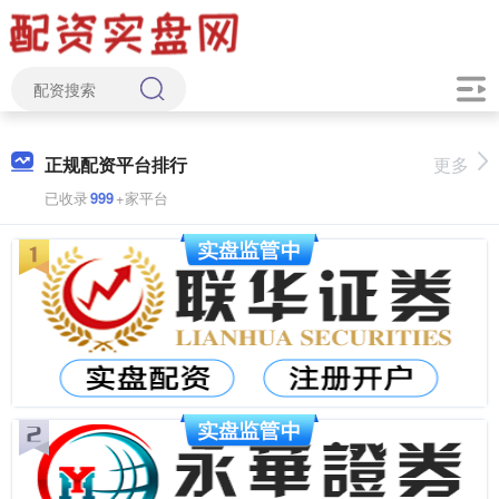
正规配资平台排行
更多
已收录
999
+家平台