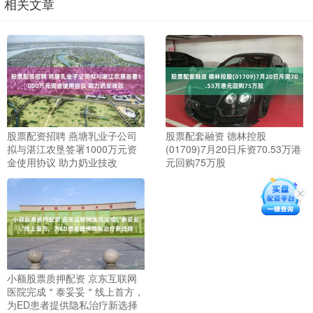
相关文章
股票配资招聘 燕塘乳业子公司
股票配套融资 德林控股
拟与湛江农垦签署1000万元资
(01709)7月20日斥资70.53万港
金使用协议 助力奶业技改
元回购75万股
小额股票质押配资 京东互联网
医院完成＂泰妥妥＂线上首方，
为ED患者提供隐私治疗新选择