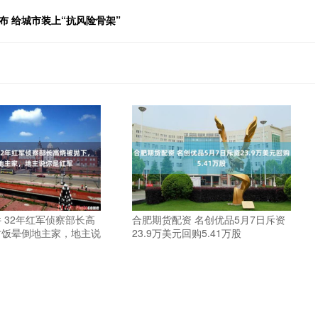
布 给城市装上“抗风险骨架”
 32年红军侦察部长高
合肥期货配资 名创优品5月7日斥资
讨饭晕倒地主家，地主说
23.9万美元回购5.41万股