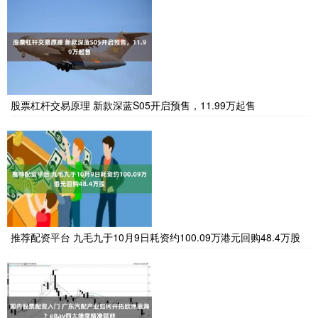
股票杠杆交易原理 新款深蓝S05开启预售，11.99万起售
推荐配资平台 九毛九于10月9日耗资约100.09万港元回购48.4万股