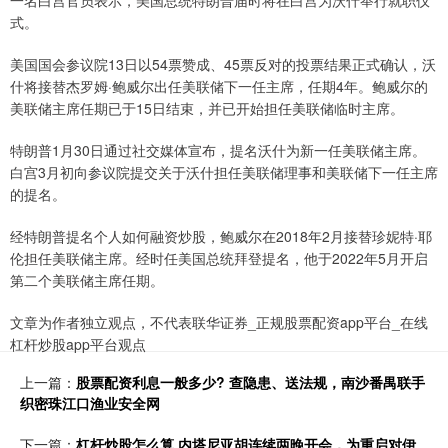
一名白宫官员表示，美国总统特朗普届时将在白宫为沃什举行就职仪
式。
美国国会参议院13日以54票赞成、45票反对的投票结果正式确认，沃
什将接替杰罗姆·鲍威尔出任美联储下一任主席，任期4年。鲍威尔的
美联储主席任期已于15日结束，并已开始担任美联储临时主席。
特朗普1月30日通过社交媒体宣布，提名沃什为新一任美联储主席。
白宫3月初向参议院提交关于沃什担任美联储理事和美联储下一任主席
的提名。
经特朗普提名个人如何融资炒股，鲍威尔在2018年2月接替珍妮特·耶
伦担任美联储主席。经时任美国总统拜登提名，他于2022年5月开启
第二个美联储主席任期。
文章为作者独立观点，不代表联华证券_正规股票配资app平台_在线
杠杆炒股app平台观点
上一篇：
股票配资利息一般多少? 查隐患、送法规，南沙番禺联手
织密珠江口渔业安全网
下一篇：
杠杆炒股怎么算 内塔尼亚胡连续两晚开会，为重启对伊