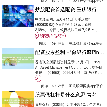
阅读：
67
栏目：
在线杠杆炒股app平台
炒股配资首选配资 重庆银行跌3.68% 42只银行股涨幅垫底
中国经济网北京6月11日讯 重庆银行
(300638.SZ)今日收报11.78元，跌幅
3.68%。 今日，银行板块跌幅为0.51%，重
庆银行股价涨跌幅垫底银行板块....
炒股配资首选配资
阅读：
109
栏目：
在线杠杆炒股app平台
配资股票盈利 邮储银行获Ping An Asset Management Co., Ltd.增持2096.4万股 每股作价约4.78港元
香港联交所最新资料显示，5月6日，Ping
An Asset Management Co．， Ltd．增持邮
储银行（01658）2096.4万股，每股作价为
4.....
An
阅读：
59
栏目：
正规股票配资app平台
股票做杠杆是什么意思 青岛银行盘中涨超4% 长江证券重点推荐维持“买入”评级
青岛银行（03866）盘中涨超4%，年内累计