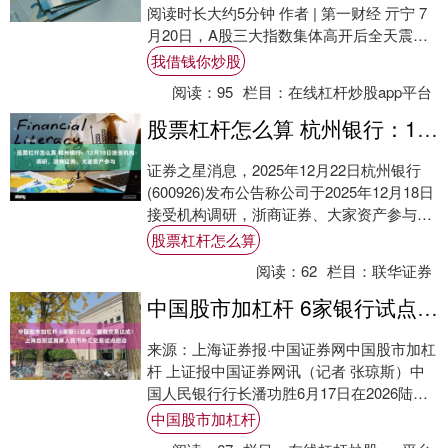
阅读时长大约5分钟 作者 | 第一财经 亓宁 7
月20日，A股三大指数集体高开后全天震
荡，上证指数未能收复....
我借钱你炒股
阅读：
95
栏目：
在线杠杆炒股app平台
股票杠杆怎么算 杭州银行：12月18日接受机构调研，浙商证券、大家资产参与
证券之星消息，2025年12月22日杭州银行
(600926)发布公告称公司于2025年12月18日
接受机构调研，浙商证券、大家资产参与。
具体内容如下： 问：四....
股票杠杆怎么算
阅读：
62
栏目：
联华证券
中国股市加杠杆 6家银行试点、首批交易达成！上海自贸区离岸人民币外汇交易试点启动
来源：上海证券报·中国证券网中国股市加杠
杆 上证报中国证券网讯（记者 张琼斯）中
国人民银行行长潘功胜6月17日在2026陆家
嘴论坛上宣布了即将出台的六项政策措施....
中国股市加杠杆