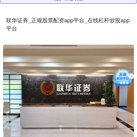
联华证券_正规股票配资app平台_在线杠杆炒股app
平台