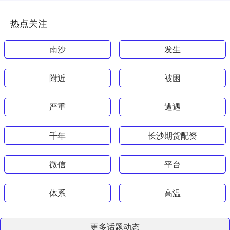
热点关注
南沙
发生
附近
被困
严重
遭遇
千年
长沙期货配资
微信
平台
体系
高温
更多话题动态