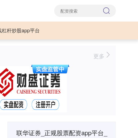
线杠杆炒股app平台
更多
联华证券_正规股票配资app平台_