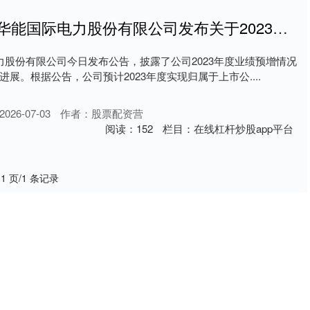
连云港股票配资 华能国际电力股份有限公司发布关于2023年度业绩预增及新能源项目投产的公告
力股份有限公司今日发布公告，披露了公司2023年度业绩预增情况
展。根据公告，公司预计2023年度实现归属于上市公....
26-07-03
作者：股票配资营
阅读：
152
栏目：
在线杠杆炒股app平台
 1 页/1 条记录