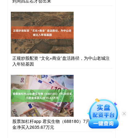
到周四左右才会出来
正规炒股配资 “文化+商业”盘活路径，为中山老城注
入年轻基因
股票加杠杆app 君实生物（688180）7月28日主力资
金净买入2635.67万元