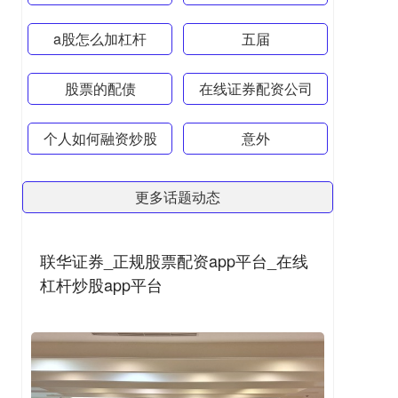
a股怎么加杠杆
五届
股票的配债
在线证券配资公司
个人如何融资炒股
意外
更多话题动态
联华证券_正规股票配资app平台_在线
杠杆炒股app平台