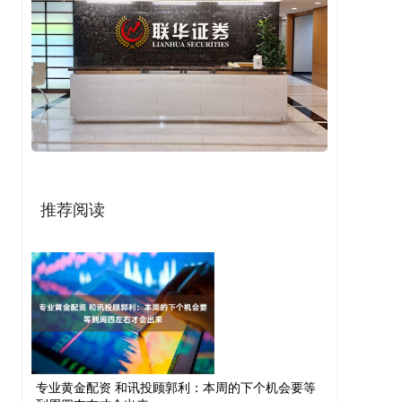
推荐阅读
专业黄金配资 和讯投顾郭利：本周的下个机会要等