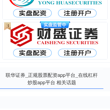
联华证券_正规股票配资app平台_在线杠杆
炒股app平台 相关话题