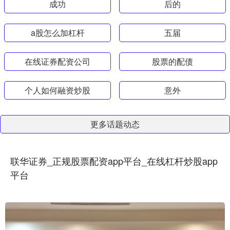
成功
后的
a股怎么加杠杆
五届
在线证券配资公司
股票的配债
个人如何融资炒股
意外
更多话题动态
联华证券_正规股票配资app平台_在线杠杆炒股app
平台