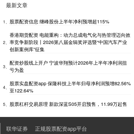
最新文章
股票配资信息 继峰股份上半年净利预增超115%
1、
香港期货配资 电能重构：动力总成电气化与热管理迈向效
率竞争新阶段丨2026第八届金辑奖评选暨“中国汽车产业
2、
创新案例库”征集
配资炒股线上开户 宁波华翔预计2026年上半年净利润扭
3、
亏为盈
股票实盘配资app 保隆科技上半年归母净利润预增82.56%
4、
至122.64%
股票杠杆交易原理 新款深蓝S05开启预售，11.99万起售
5、
联华证券
正规股票配资app平台