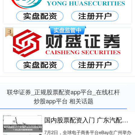
联华证券_正规股票配资app平台_在线杠杆
炒股app平台 相关话题
国内股票配资入门 广东汽配产业如何开拓欧洲蓝海？eBay四大维度精准赋能
7月2日，全球电子商务平台eBay在广州举办