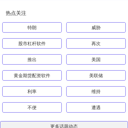
热点关注
特朗
威胁
股市杠杆软件
再次
推出
美国
黄金期货配资软件
美联储
利率
维持
不便
遭遇
更多话题动态