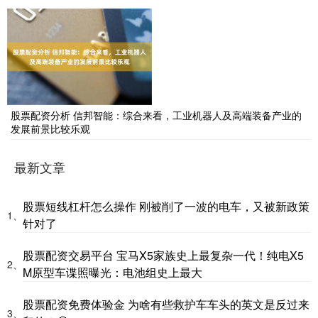
股票配资分析 信邦智能：综合来看，工业机器人及高端装备产业的
发展前景比较乐观
最新文章
股票短线杠杆怎么操作 刚被削了一波的电车，又被新政策
1、
针对了
股票配资交易平台 宝马X5家族史上最复杂一代！纯电X5
2、
M原型车谍照曝光：电池组史上最大
股票配资免费体验金 为啥有些救护车车头的英文是反过来
3、