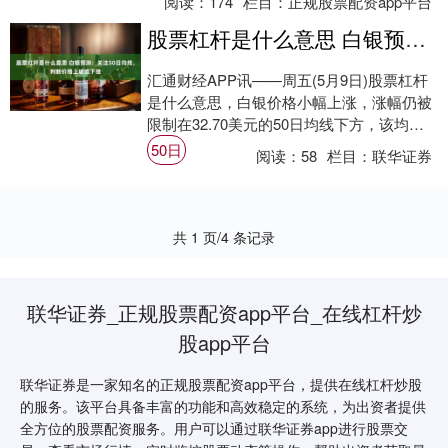
阅读：
174
栏目：
正规股票配资app平台
股票杠杆是什么意思 白银预测：关注50日均线，判断价格上破或下挫
汇通财经APP讯——周五(5月9日)股票杠杆
是什么意思，白银价格小幅上涨，涨幅仍被
限制在32.70美元的50日均线下方，该均线
充当着短期阻力位。市场在消化技术面....
50日
阅读：
58
栏目：
联华证券
共 1 页/4 条记录
联华证券_正规股票配资app平台_在线杠杆炒
股app平台
联华证券是一家知名的正规股票配资app平台，提供在线杠杆炒股
的服务。该平台具备丰富的功能和高效稳定的系统，为出资者提供
全方位的股票配资服务。用户可以通过联华证券app进行股票交