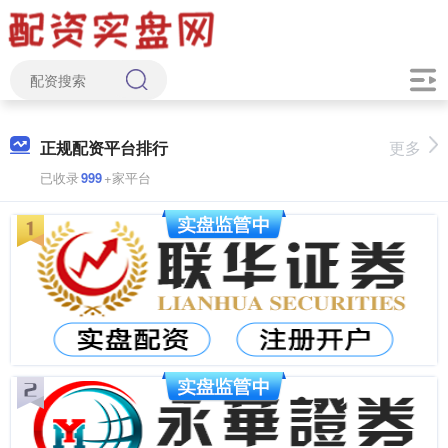
正规配资平台排行
更多
已收录
999
+家平台