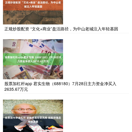
正规炒股配资 “文化+商业”盘活路径，为中山老城注入年轻基因
股票加杠杆app 君实生物（688180）7月28日主力资金净买入
2635.67万元