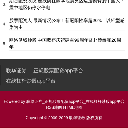
期货配资系统 连线前往熊本地震灾区运送物资的中国人：
3、
震中地区仍停水停电
股票配资人 最新情况公布！新冠阳性率超20%，以轻型感
4、
染为主
网络借钱炒股 中国蓝盔庆祝建军99周年暨赴黎维和20周
5、
年
联华证券
正规股票配资app平台
在线杠杆炒股app平台
Powered by
联华证券_正规股票配资app平台_在线杠杆炒股app平台
RSS地图
HTML地图
Copyright
© 2009-2029
联华证券
版权所有