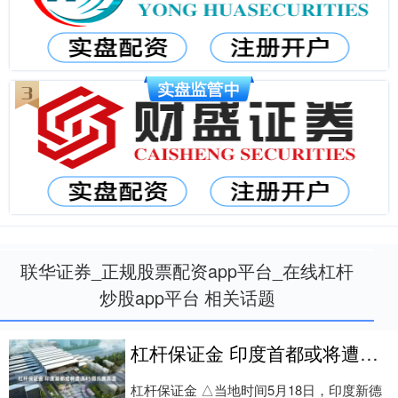
联华证券_正规股票配资app平台_在线杠杆
炒股app平台 相关话题
杠杆保证金 印度首都或将遭遇45摄氏度高温
杠杆保证金 △当地时间5月18日，印度新德