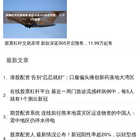
股票杠杆交易原理 新款深蓝S05开启预售，11.99万起售
最新文章
港股配资 告别“忍忍就好”：口服偏头痛创新药落地大湾区
1、
在线股票杠杆平台 最近一周门急诊流感样病例中，每5人
2、
就有1个测出新冠
期货配资系统 连线前往熊本地震灾区运送物资的中国人：
3、
震中地区仍停水停电
股票配资人 最新情况公布！新冠阳性率超20%，以轻型感
4、