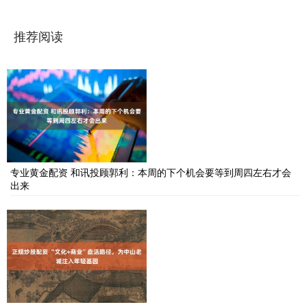
推荐阅读
专业黄金配资 和讯投顾郭利：本周的下个机会要等到周四左右才会
出来