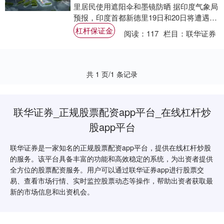
里居民使用遮阳伞和墨镜防晒 据印度气象局
预报，印度首都新德里19日和20日将遭遇热
浪，部分地区日间最高气温可能达到45....
杠杆保证金
阅读：
117
栏目：
联华证券
共 1 页/1 条记录
联华证券_正规股票配资app平台_在线杠杆炒
股app平台
联华证券是一家知名的正规股票配资app平台，提供在线杠杆炒股
的服务。该平台具备丰富的功能和高效稳定的系统，为出资者提供
全方位的股票配资服务。用户可以通过联华证券app进行股票交
易、查看市场行情、实时监控股票动态等操作，帮助出资者获取最
新的市场信息和出资机会。