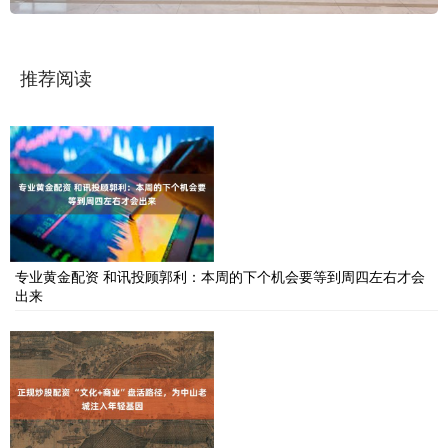
推荐阅读
专业黄金配资 和讯投顾郭利：本周的下个机会要等到周四左右才会
出来