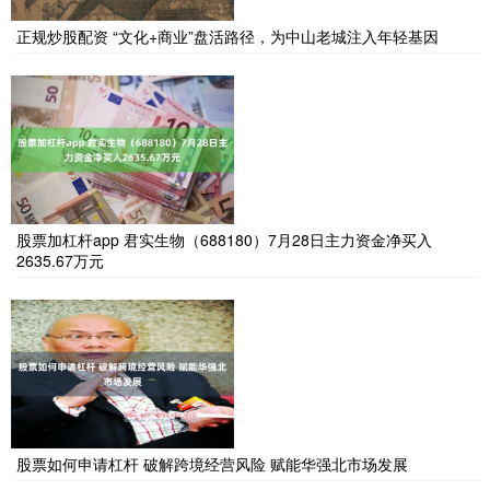
正规炒股配资 “文化+商业”盘活路径，为中山老城注入年轻基因
股票加杠杆app 君实生物（688180）7月28日主力资金净买入
2635.67万元
股票如何申请杠杆 破解跨境经营风险 赋能华强北市场发展