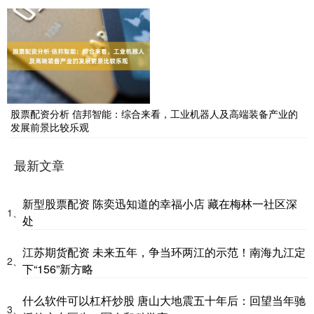
股票配资分析 信邦智能：综合来看，工业机器人及高端装备产业的
发展前景比较乐观
最新文章
新型股票配资 陈奕迅知道的幸福小店 藏在梅林一社区深
1、
处
江苏期货配资 未来五年，争当环两江的示范！南海九江定
2、
下“156”新方略
什么软件可以杠杆炒股 唐山大地震五十年后：回望当年驰
3、