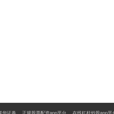
联华证券
正规股票配资app平台
在线杠杆炒股app平