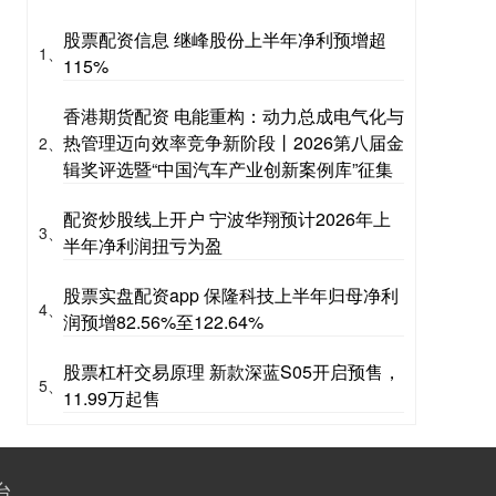
股票配资信息 继峰股份上半年净利预增超
1、
115%
香港期货配资 电能重构：动力总成电气化与
热管理迈向效率竞争新阶段丨2026第八届金
2、
辑奖评选暨“中国汽车产业创新案例库”征集
配资炒股线上开户 宁波华翔预计2026年上
3、
半年净利润扭亏为盈
股票实盘配资app 保隆科技上半年归母净利
4、
润预增82.56%至122.64%
股票杠杆交易原理 新款深蓝S05开启预售，
5、
11.99万起售
台