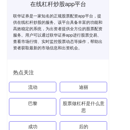
在线杠杆炒股app平台
联华证券是一家知名的正规股票配资app平台，提
供在线杠杆炒股的服务。该平台具备丰富的功能和
高效稳定的系统，为出资者提供全方位的股票配资
服务。用户可以通过联华证券app进行股票交易、
查看市场行情、实时监控股票动态等操作，帮助出
资者获取最新的市场信息和出资机会。
热点关注
流动
迪丽
巴黎
股票做杠杆是什么意
思
成功
后的