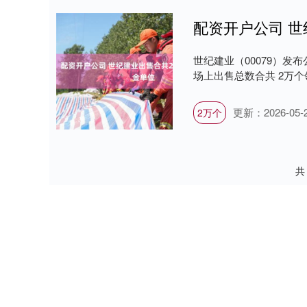
配资开户公司 
世纪建业（00079）发
场上出售总数合共 2万个
更新：2026-05-
2万个
共