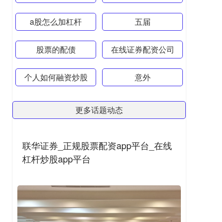
a股怎么加杠杆
五届
股票的配债
在线证券配资公司
个人如何融资炒股
意外
更多话题动态
联华证券_正规股票配资app平台_在线
杠杆炒股app平台