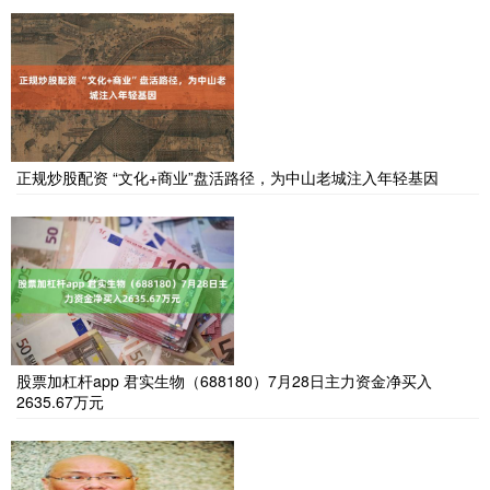
正规炒股配资 “文化+商业”盘活路径，为中山老城注入年轻基因
股票加杠杆app 君实生物（688180）7月28日主力资金净买入
2635.67万元