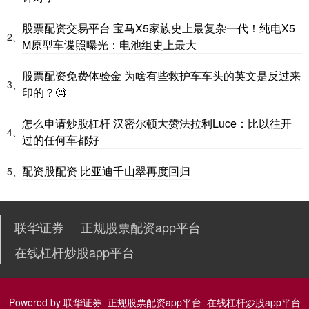
股票配资交易平台 宝马X5家族史上最复杂一代！纯电X5
2、
M原型车谍照曝光：电池组史上最大
股票配资免费体验金 为啥有些救护车车头的英文是反过来
3、
印的？🧐
怎么申请炒股杠杆 汉密尔顿大赞法拉利Luce：比以往开
4、
过的任何车都好
配资股配资 比亚迪千山翠再度回归
5、
联华证券
正规股票配资app平台
在线杠杆炒股app平台
Powered by
联华证券_正规股票配资app平台_在线杠杆炒股app平台