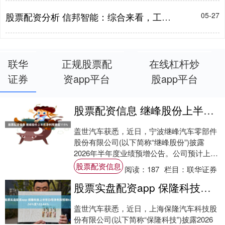
股票配资分析 信邦智能：综合来看，工业机器人及高端装备产业的发展前景比较乐观
05-27
联华
正规股票配
在线杠杆炒
证券
资app平台
股app平台
股票配资信息 继峰股份上半年净利预增超115%
盖世汽车获悉，近日，宁波继峰汽车零部件
股份有限公司(以下简称“继峰股份”)披露
2026年半年度业绩预增公告。公司预计上半
年实现归属于母公司所有者的净利润3.32....
股票配资信息
阅读：
187
栏目：
联华证券
股票实盘配资app 保隆科技上半年归母净利润预增82.56%至122.64%
盖世汽车获悉，近日，上海保隆汽车科技股
份有限公司(以下简称“保隆科技”)披露2026