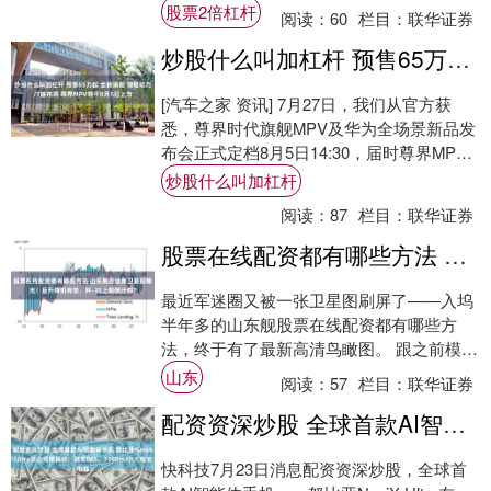
化，内饰布局迎来较大改动，储物实用性....
股票2倍杠杆
阅读：
60
栏目：
联华证券
炒股什么叫加杠杆 预售65万起 全新旗舰 增程动力/7座布局 尊界MPV将于8月5日上市
[汽车之家 资讯] 7月27日，我们从官方获
悉，尊界时代旗舰MPV及华为全场景新品发
布会正式定档8月5日14:30，届时尊界MPV
将正式上市。尊界V680(参数....
炒股什么叫加杠杆
阅读：
87
栏目：
联华证券
股票在线配资都有哪些方法 山东舰改造新卫星图曝光！后升降机有变，歼-35上舰倒计时？
最近军迷圈又被一张卫星图刷屏了——入坞
半年多的山东舰股票在线配资都有哪些方
法，终于有了最新高清鸟瞰图。 跟之前模糊
的卫星照不一样，这张图清晰度相当高，甲
山东
阅读：
57
栏目：
联华证券
板上的细....
配资资深炒股 全球首款AI智能体手机 努比亚NaviX Ultra核心规格揭晓：骁龙8E5、7100mAh大电池
快科技7月23日消息配资资深炒股，全球首