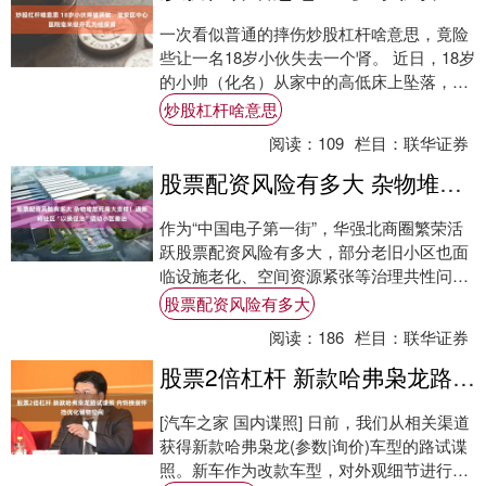
一次看似普通的摔伤炒股杠杆啥意思，竟险
些让一名18岁小伙失去一个肾。 近日，18岁
的小帅（化名）从家中的高低床上坠落，右
侧腰腹持续疼痛。起初，他和家人以为只是
炒股杠杆啥意思
普....
阅读：
109
栏目：
联华证券
股票配资风险有多大 杂物堆放死角大变样！通新岭社区“以换促治”撬动小区善治
作为“中国电子第一街”，华强北商圈繁荣活
跃股票配资风险有多大，部分老旧小区也面
临设施老化、空间资源紧张等治理共性问
题。 今年以来，依托福田区“五微三化”部
股票配资风险有多大
署，通....
阅读：
186
栏目：
联华证券
股票2倍杠杆 新款哈弗枭龙路试谍照 内饰换装怀挡优化储物空间
[汽车之家 国内谍照] 日前，我们从相关渠道
获得新款哈弗枭龙(参数|询价)车型的路试谍
照。新车作为改款车型，对外观细节进行优