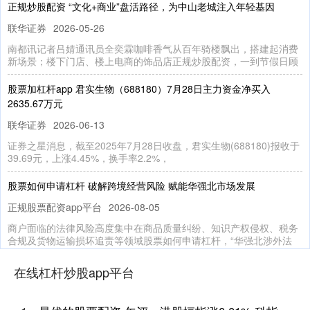
正规炒股配资 “文化+商业”盘活路径，为中山老城注入年轻基因
联华证券
2026-05-26
南都讯记者吕婧通讯员全奕霖咖啡香气从百年骑楼飘出，搭建起消费
新场景；楼下门店、楼上电商的饰品店正规炒股配资，一到节假日顾
股票加杠杆app 君实生物（688180）7月28日主力资金净买入
2635.67万元
联华证券
2026-06-13
证券之星消息，截至2025年7月28日收盘，君实生物(688180)报收于
39.69元，上涨4.45%，换手率2.2%，
股票如何申请杠杆 破解跨境经营风险 赋能华强北市场发展
正规股票配资app平台
2026-08-05
商户面临的法律风险高度集中在商品质量纠纷、知识产权侵权、税务
合规及货物运输损坏追责等领域股票如何申请杠杆，“华强北涉外法
股票杠杆交易原理 新款深蓝S05开启预售，11.99万起售
在线杠杆炒股app平台
在线杠杆炒股app平台
2026-08-07