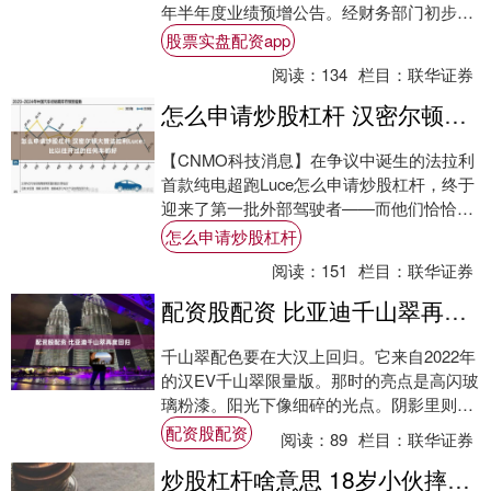
年半年度业绩预增公告。经财务部门初步测
算，保隆科技预计报告期内实现归属于母
股票实盘配资app
公....
阅读：
134
栏目：
联华证券
怎么申请炒股杠杆 汉密尔顿大赞法拉利Luce：比以往开过的任何车都好
【CNMO科技消息】在争议中诞生的法拉利
首款纯电超跑Luce怎么申请炒股杠杆，终于
迎来了第一批外部驾驶者——而他们恰恰是
F1赛场上与跃马并肩作战的两位王牌车
怎么申请炒股杠杆
手。....
阅读：
151
栏目：
联华证券
配资股配资 比亚迪千山翠再度回归
千山翠配色要在大汉上回归。它来自2022年
的汉EV千山翠限量版。那时的亮点是高闪玻
璃粉漆。阳光下像细碎的光点。阴影里则沉
稳如墨配资股配资。还有一整套专属配置。
配资股配资
阅读：
89
栏目：
联华证券
....
炒股杠杆啥意思 18岁小伙摔破肾脏，宝安区中心医院毫米级开孔为他保肾