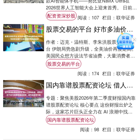
款AI智能体手机——努比亚NaviX Ultra在
2026世界人工智能大会上迎来首秀。 日前，
博主“熊猫很禿然”揭晓了新....
配资资深炒股
阅读：
107
栏目：
联华证券
股票交易的平台 好市多油价长期低廉的底层逻辑：专家称这套打法是经典零售通用套路
作者：迈克・温特斯、李朱洪股票交易的平
台 伊朗局势急剧升级，全美油价再度走高。
美国民众想方设法节省油费，大量消费者选
择前往好市多加油站加注平价燃油。 在截至
股票交易的平台
5....
阅读：
174
栏目：
联华证券
国内靠谱股票配资论坛 借人工智能热潮，英特尔创下近15年营收最高增速，股价却遭遇大跌
专题：聚焦美股2026年第二季度财报国内靠
谱股票配资论坛 核心要点 这份财报出炉之
际，这家芯片巨头正全力在 AI 浪潮中找准
自身定位。 营收大涨 25%，创下 ....
国内靠谱股票配资论坛
阅读：
98
栏目：
联华证券