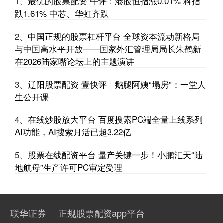
1、
最优的股票配资 午评：港股恒指涨0.01% 科指
盖世汽车讯 7月30日，年代改款车型新款深蓝S05正式启动预售。新
车对外观、内饰、储物细节完成优化，新增激光雷达可选，官
跌1.61% 中芯、华虹齐跌
股票配资分析 信邦智能：综合来看，工业机器人及高端装备产业的发
2、
中国正规的股票杠杆平台 全球资本流动新格局
展前景比较乐观
与中国高水平开放——国家外汇管理局局长朱鹤新
联华证券
2026-05-27
在2026陆家嘴论坛上的主题演讲
证券之星消息，信邦智能(301112)06月19日在投资者关系平台上答复
投资者关心的问题。 投资者提问：请问贵公司的工业
3、
辽阳股票配资 壹快评｜鹅腿阿姨“塌房”：一堂人
生公开课
股票配资平台官方版 快讯：恒生指数跌0.85% 恒生科指跌1.40% 黄
金股普跌 金叶国际集团上市首日高开500%
4、
在线炒股放大平台 百度搜索PC端全量上线系列
正规股票配资app平台
2026-06-24
AI功能，AI搜索月活已超3.22亿
今日港股三大指数集体低开，恒生指数跌0.85%，报26523.89点，恒
生科指跌1.40%，国企指数跌0.94%。盘面上
5、
股票在线配资平台 量产关键一步！小鹏汇天“陆
地航母”生产许可PC审定受理
推荐配资平台 九毛九于10月9日耗资约100.09万港元回购48.4万股
在线杠杆炒股app平台
2026-06-24
九毛九（09922）公布，2025年10月9日耗资约100.09万港元回购
48.4万股股份。 【免责声明】本文仅代表作者
联华证券
正规股票配资app平台