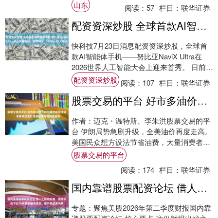
的卫星照不一样，这张图清晰度相当高，甲
山东
阅读：
57
栏目：
联华证券
板上的细....
配资资深炒股 全球首款AI智能体手机 努比亚NaviX Ultra核心规格揭晓：骁龙8E5、7100mAh大电池
快科技7月23日消息配资资深炒股，全球首
款AI智能体手机——努比亚NaviX Ultra在
2026世界人工智能大会上迎来首秀。 日前，
博主“熊猫很禿然”揭晓了新....
配资资深炒股
阅读：
107
栏目：
联华证券
股票交易的平台 好市多油价长期低廉的底层逻辑：专家称这套打法是经典零售通用套路
作者：迈克・温特斯、李朱洪股票交易的平
台 伊朗局势急剧升级，全美油价再度走高。
美国民众想方设法节省油费，大量消费者选
择前往好市多加油站加注平价燃油。 在截至
股票交易的平台
5....
阅读：
174
栏目：
联华证券
国内靠谱股票配资论坛 借人工智能热潮，英特尔创下近15年营收最高增速，股价却遭遇大跌
专题：聚焦美股2026年第二季度财报国内靠