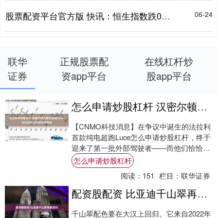
股票配资平台官方版 快讯：恒生指数跌0.85% 恒生科指跌1.40% 黄金股普跌 金叶国际集团上市首日高开500%
06-24
联华
正规股票配
在线杠杆炒
证券
资app平台
股app平台
怎么申请炒股杠杆 汉密尔顿大赞法拉利Luce：比以往开过的任何车都好
【CNMO科技消息】在争议中诞生的法拉利
首款纯电超跑Luce怎么申请炒股杠杆，终于
迎来了第一批外部驾驶者——而他们恰恰是
F1赛场上与跃马并肩作战的两位王牌车
怎么申请炒股杠杆
手。....
阅读：
151
栏目：
联华证券
配资股配资 比亚迪千山翠再度回归
千山翠配色要在大汉上回归。它来自2022年