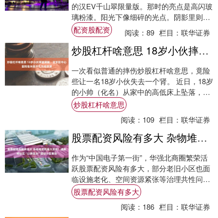
的汉EV千山翠限量版。那时的亮点是高闪玻
璃粉漆。阳光下像细碎的光点。阴影里则沉
稳如墨配资股配资。还有一整套专属配置。
配资股配资
阅读：
89
栏目：
联华证券
....
炒股杠杆啥意思 18岁小伙摔破肾脏，宝安区中心医院毫米级开孔为他保肾
一次看似普通的摔伤炒股杠杆啥意思，竟险
些让一名18岁小伙失去一个肾。 近日，18岁
的小帅（化名）从家中的高低床上坠落，右
侧腰腹持续疼痛。起初，他和家人以为只是
炒股杠杆啥意思
普....
阅读：
109
栏目：
联华证券
股票配资风险有多大 杂物堆放死角大变样！通新岭社区“以换促治”撬动小区善治
作为“中国电子第一街”，华强北商圈繁荣活
跃股票配资风险有多大，部分老旧小区也面
临设施老化、空间资源紧张等治理共性问
题。 今年以来，依托福田区“五微三化”部
股票配资风险有多大
署，通....
阅读：
186
栏目：
联华证券