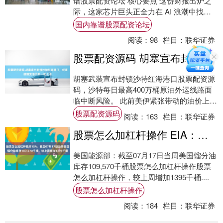
谱股票配资论坛 核心要点 这份财报出炉之
际，这家芯片巨头正全力在 AI 浪潮中找准
自身定位。 营收大涨 25%，创下 ....
国内靠谱股票配资论坛
阅读：
98
栏目：
联华证券
股票配资源码 胡塞宣布封锁沙特红海港口，或直接触发油价新一轮上涨
胡塞武装宣布封锁沙特红海港口股票配资源
码，沙特每日最高400万桶原油外运线路面
临中断风险。 此前美伊紧张带动的油价上涨
因和平预期快速回落，但曼德海峡一旦受
股票配资源码
阅读：
163
栏目：
联华证券
阻，市....
股票怎么加杠杆操作 EIA：截至07月17日当周美国馏分油库存109,570千桶，较上周增加1395千桶
美国能源部：截至07月17日当周美国馏分油
库存109,570千桶股票怎么加杠杆操作股票
怎么加杠杆操作，较上周增加1395千桶....
股票怎么加杠杆操作
阅读：
184
栏目：
联华证券