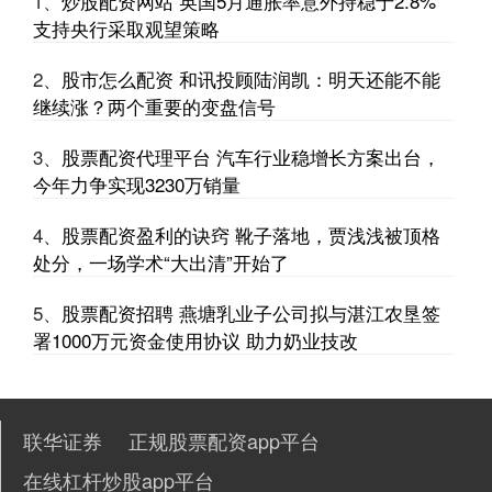
1、
炒股配资网站 英国5月通胀率意外持稳于2.8%
证券之星消息，信邦智能(301112)06月19日在投资者关系平台上答复
支持央行采取观望策略
投资者关心的问题。 投资者提问：请问贵公司的工业
2、
股市怎么配资 和讯投顾陆润凯：明天还能不能
股票配资平台官方版 快讯：恒生指数跌0.85% 恒生科指跌1.40% 黄
继续涨？两个重要的变盘信号
金股普跌 金叶国际集团上市首日高开500%
正规股票配资app平台
2026-06-24
3、
股票配资代理平台 汽车行业稳增长方案出台，
今日港股三大指数集体低开，恒生指数跌0.85%，报26523.89点，恒
今年力争实现3230万销量
生科指跌1.40%，国企指数跌0.94%。盘面上
4、
股票配资盈利的诀窍 靴子落地，贾浅浅被顶格
推荐配资平台 九毛九于10月9日耗资约100.09万港元回购48.4万股
处分，一场学术“大出清”开始了
在线杠杆炒股app平台
2026-06-24
九毛九（09922）公布，2025年10月9日耗资约100.09万港元回购
5、
股票配资招聘 燕塘乳业子公司拟与湛江农垦签
48.4万股股份。 【免责声明】本文仅代表作者
署1000万元资金使用协议 助力奶业技改
国内股票配资入门 广东汽配产业如何开拓欧洲蓝海？eBay四大维度
精准赋能
在线杠杆炒股app平台
2026-05-29
联华证券
正规股票配资app平台
7月2日，全球电子商务平台eBay在广州举办“亿启新程，贝赢未来”年
在线杠杆炒股app平台
度汽配出海大会。大会聚焦“拓展欧洲市场”这一核心议题