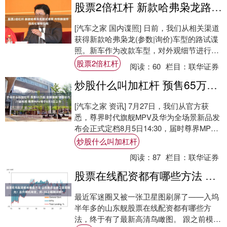
股票2倍杠杆 新款哈弗枭龙路试谍照 内饰换装怀挡优化储物空间
[汽车之家 国内谍照] 日前，我们从相关渠道
获得新款哈弗枭龙(参数|询价)车型的路试谍
照。新车作为改款车型，对外观细节进行优
化，内饰布局迎来较大改动，储物实用性....
股票2倍杠杆
阅读：
60
栏目：
联华证券
炒股什么叫加杠杆 预售65万起 全新旗舰 增程动力/7座布局 尊界MPV将于8月5日上市
[汽车之家 资讯] 7月27日，我们从官方获
悉，尊界时代旗舰MPV及华为全场景新品发
布会正式定档8月5日14:30，届时尊界MPV
将正式上市。尊界V680(参数....
炒股什么叫加杠杆
阅读：
87
栏目：
联华证券
股票在线配资都有哪些方法 山东舰改造新卫星图曝光！后升降机有变，歼-35上舰倒计时？
最近军迷圈又被一张卫星图刷屏了——入坞
半年多的山东舰股票在线配资都有哪些方
法，终于有了最新高清鸟瞰图。 跟之前模糊