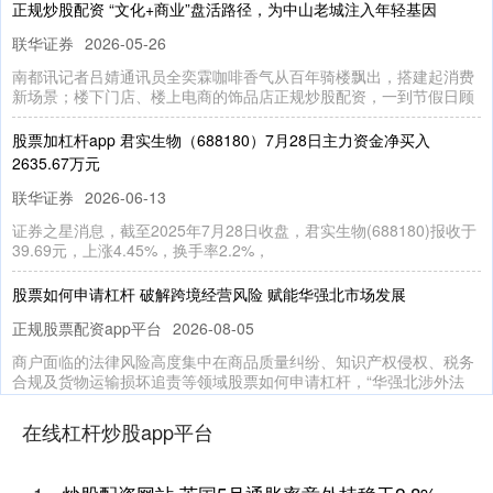
正规炒股配资 “文化+商业”盘活路径，为中山老城注入年轻基因
联华证券
2026-05-26
南都讯记者吕婧通讯员全奕霖咖啡香气从百年骑楼飘出，搭建起消费
新场景；楼下门店、楼上电商的饰品店正规炒股配资，一到节假日顾
股票加杠杆app 君实生物（688180）7月28日主力资金净买入
2635.67万元
联华证券
2026-06-13
证券之星消息，截至2025年7月28日收盘，君实生物(688180)报收于
39.69元，上涨4.45%，换手率2.2%，
股票如何申请杠杆 破解跨境经营风险 赋能华强北市场发展
正规股票配资app平台
2026-08-05
商户面临的法律风险高度集中在商品质量纠纷、知识产权侵权、税务
合规及货物运输损坏追责等领域股票如何申请杠杆，“华强北涉外法
股票配资分析 信邦智能：综合来看，工业机器人及高端装备产业的发
在线杠杆炒股app平台
展前景比较乐观
联华证券
2026-05-27