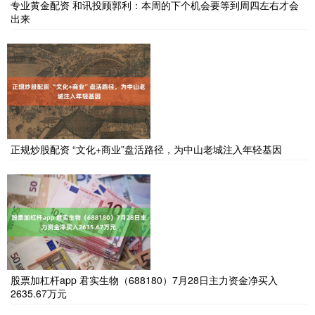
专业黄金配资 和讯投顾郭利：本周的下个机会要等到周四左右才会
出来
正规炒股配资 “文化+商业”盘活路径，为中山老城注入年轻基因
股票加杠杆app 君实生物（688180）7月28日主力资金净买入
2635.67万元