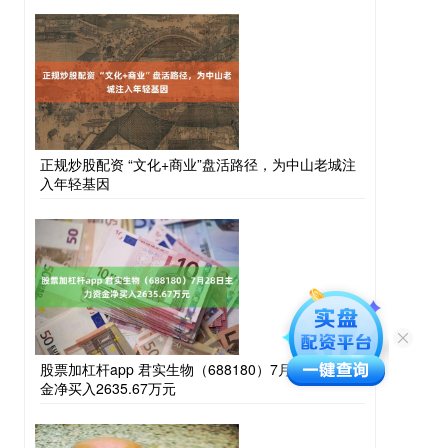
正规炒股配资 “文化+商业”盘活路径，为中山老城注
入年轻基因
股票加杠杆app 君实生物（688180）7月28日主力资
金净买入2635.67万元