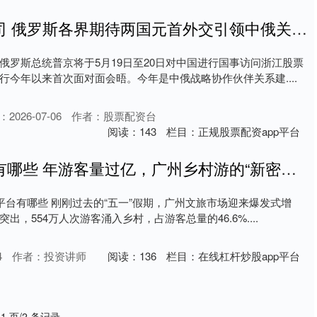
浙江股票配资公司 俄罗斯各界期待两国元首外交引领中俄关系开启新篇章
俄罗斯总统普京将于5月19日至20日对中国进行国事访问浙江股票
行今年以来首次面对面会晤。今年是中俄战略协作伙伴关系建....
2026-07-06
作者：股票配资台
阅读：
143
栏目：
正规股票配资app平台
正规的配资平台有哪些 年游客量过亿，广州乡村游的“新密码”是什么？
平台有哪些 刚刚过去的“五一”假期，广州文旅市场迎来爆发式增
，554万人次游客涌入乡村，占游客总量的46.6%....
4
作者：投资讲师
阅读：
136
栏目：
在线杠杆炒股app平台
 1 页/2 条记录