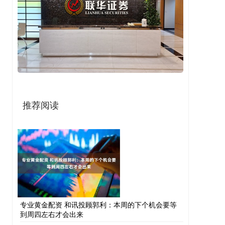
推荐阅读
专业黄金配资 和讯投顾郭利：本周的下个机会要等
到周四左右才会出来