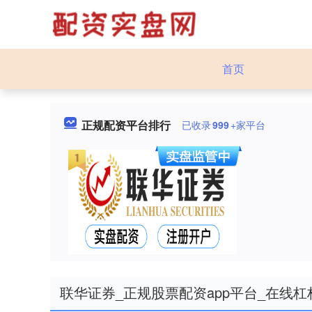
首页
正规配资平台排行
已收录
999
+家平台
联华证券_正规股票配资app平台_在线杠