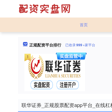
首页
正规配资平台排行
已收录
999
+家平台
联华证券_正规股票配资app平台_在线杠