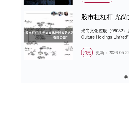
股市杠杠杆 光尚
光尚文化控股（08082）
Culture Holdings Limite
更新：2026-05-2
拟更
共