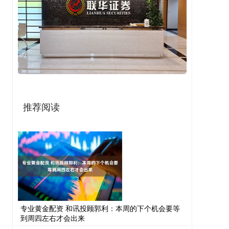
推荐阅读
专业黄金配资 和讯投顾郭利：本周的下个机会要等
到周四左右才会出来