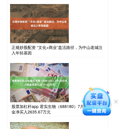
正规炒股配资 “文化+商业”盘活路径，为中山老城注
入年轻基因
股票加杠杆app 君实生物（688180）7月28日主力资
金净买入2635.67万元