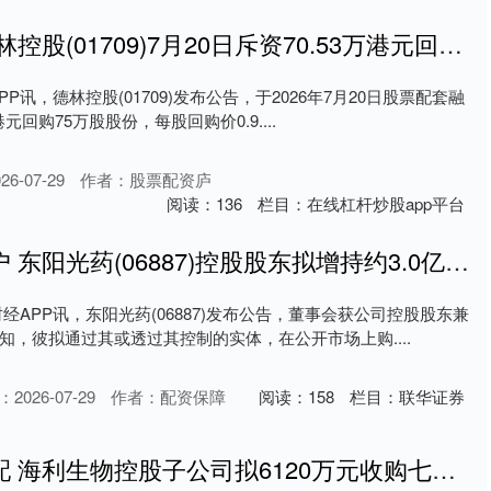
股票配套融资 德林控股(01709)7月20日斥资70.53万港元回购75万股
P讯，德林控股(01709)发布公告，于2026年7月20日股票配套融
元回购75万股股份，每股回购价0.9....
6-07-29
作者：股票配资庐
阅读：
136
栏目：
在线杠杆炒股app平台
正规原油期货开户 东阳光药(06887)控股股东拟增持约3.0亿至6.0亿港元公司股份
经APP讯，东阳光药(06887)发布公告，董事会获公司控股股东兼
知，彼拟通过其或透过其控制的实体，在公开市场上购....
2026-07-29
作者：配资保障
阅读：
158
栏目：
联华证券
什么叫配资炒股配 海利生物控股子公司拟6120万元收购七家口腔连锁公司控股权