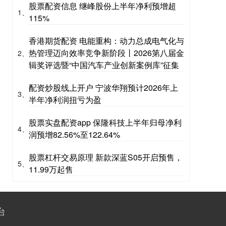
股票配资信息 继峰股份上半年净利预增超
1、
115%
香港期货配资 电能重构：动力总成电气化与
热管理迈向效率竞争新阶段丨2026第八届金
2、
辑奖评选暨“中国汽车产业创新案例库”征集
配资炒股线上开户 宁波华翔预计2026年上
3、
半年净利润扭亏为盈
股票实盘配资app 保隆科技上半年归母净利
4、
润预增82.56%至122.64%
股票杠杆交易原理 新款深蓝S05开启预售，
5、
11.99万起售
台