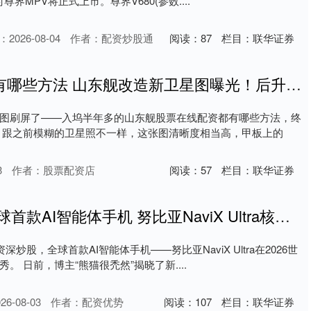
时尊界MPV将正式上市。尊界V680(参数....
2026-08-04
作者：配资炒股通
阅读：
87
栏目：
联华证券
股票在线配资都有哪些方法 山东舰改造新卫星图曝光！后升降机有变，歼-35上舰倒计时？
图刷屏了——入坞半年多的山东舰股票在线配资都有哪些方法，终
 跟之前模糊的卫星照不一样，这张图清晰度相当高，甲板上的
3
作者：股票配资店
阅读：
57
栏目：
联华证券
配资资深炒股 全球首款AI智能体手机 努比亚NaviX Ultra核心规格揭晓：骁龙8E5、7100mAh大电池
深炒股，全球首款AI智能体手机——努比亚NaviX Ultra在2026世
。 日前，博主“熊猫很禿然”揭晓了新....
6-08-03
作者：配资优势
阅读：
107
栏目：
联华证券