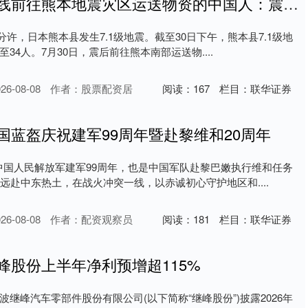
期货配资系统 连线前往熊本地震灾区运送物资的中国人：震中地区仍停水停电
7分许，日本熊本县发生7.1级地震。截至30日下午，熊本县7.1级地
34人。7月30日，震后前往熊本南部运送物....
6-08-08
作者：股票配资居
阅读：
167
栏目：
联华证券
国蓝盔庆祝建军99周年暨赴黎维和20周年
是中国人民解放军建军99周年，也是中国军队赴黎巴嫩执行维和任务
远赴中东热土，在战火冲突一线，以赤诚初心守护地区和....
6-08-08
作者：配资观察员
阅读：
181
栏目：
联华证券
峰股份上半年净利预增超115%
继峰汽车零部件股份有限公司(以下简称“继峰股份”)披露2026年