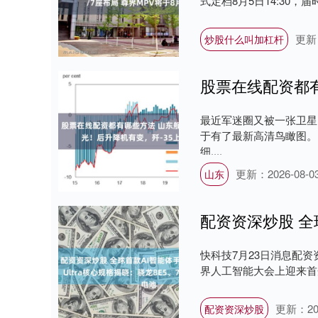
式定档8月5日14:30，届
更新：
炒股什么叫加杠杆
最近军迷圈又被一张卫星
于有了最新高清鸟瞰图。
细....
更新：2026-08-0
山东
快科技7月23日消息配资资
界人工智能大会上迎来首秀
更新：202
配资资深炒股