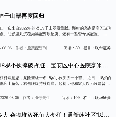
亚迪千山翠再度回归
归。它来自2022年的汉EV千山翠限量版。那时的亮点是高闪玻璃
。阴影里则沉稳如墨配资股配资。还有一整套专属配置。 ....
08-06
作者：股票配资刊
阅读：
89
栏目：
联华证券
炒股杠杆啥意思 18岁小伙摔破肾脏，宝安区中心医院毫米级开孔为他保肾
杠杆啥意思，竟险些让一名18岁小伙失去一个肾。 近日，18岁的
低床上坠落，右侧腰腹持续疼痛。起初，他和家人以为只是普....
26-08-05
作者：涨停先生
阅读：
109
栏目：
联华证券
股票配资风险有多大 杂物堆放死角大变样！通新岭社区“以换促治”撬动小区善治