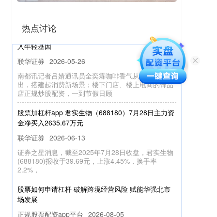
会有个高点，而且说了下午的高点
正规炒股配资 “文化+商业”盘活路径，为中山老城注
热点讨论
入年轻基因
联华证券
2026-05-26
南都讯记者吕婧通讯员全奕霖咖啡香气从百年骑楼飘
出，搭建起消费新场景；楼下门店、楼上电商的饰品
店正规炒股配资，一到节假日顾
股票加杠杆app 君实生物（688180）7月28日主力资
金净买入2635.67万元
联华证券
2026-06-13
证券之星消息，截至2025年7月28日收盘，君实生物
(688180)报收于39.69元，上涨4.45%，换手率
2.2%，
股票如何申请杠杆 破解跨境经营风险 赋能华强北市
场发展
正规股票配资app平台
2026-08-05
商户面临的法律风险高度集中在商品质量纠纷、知识